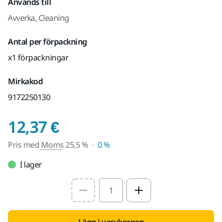
Används till
Avverka, Cleaning
Antal per förpackning
x1 förpackningar
Mirkakod
9172250130
Pris med Moms 25,5 
12,37 €
Pris med
Moms
25,5 %
0 %
I lager
Select quantity value
Lägg i varukorgen