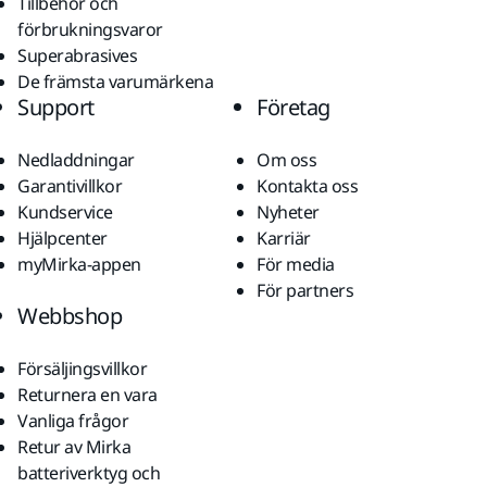
Tillbehör och
förbrukningsvaror
Superabrasives
De främsta varumärkena
Support
Företag
Nedladdningar
Om oss
Garantivillkor
Kontakta oss
Kundservice
Nyheter
Hjälpcenter
Karriär
myMirka-appen
För media
För partners
Webbshop
Försäljingsvillkor
Returnera en vara
Vanliga frågor
Retur av Mirka
batteriverktyg och