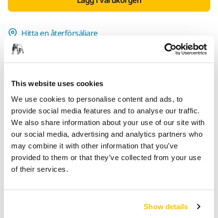
Hitta en återförsäljare
TILLHANDAHÅLLS FÖR DIG
Leverans inom Finland (exklusive Åland)
This website uses cookies
Snabb leverans
We use cookies to personalise content and ads, to
Fri frakt över 49.90€ inkl.moms
provide social media features and to analyse our traffic.
Säker kortbetalning
We also share information about your use of our site with
Uppföljning av försändelse
our social media, advertising and analytics partners who
may combine it with other information that you’ve
Gör en retur enkelt på www.mirka.com/sv-
provided to them or that they’ve collected from your use
fi/support/returnera-en-vara/
of their services.
Produktinformation
Show details