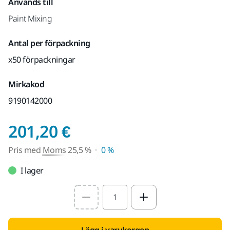
Används till
Paint Mixing
Antal per förpackning
x50 förpackningar
Mirkakod
9190142000
Pris med Moms 25,5
201,20 €
Pris med
Moms
25,5 %
0 %
I lager
Select quantity value
Lägg i varukorgen