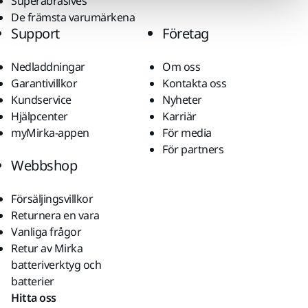
Superabrasives
De främsta varumärkena
Support
Företag
Nedladdningar
Om oss
Garantivillkor
Kontakta oss
Kundservice
Nyheter
Hjälpcenter
Karriär
myMirka-appen
För media
För partners
Webbshop
Försäljingsvillkor
Returnera en vara
Vanliga frågor
Retur av Mirka
batteriverktyg och
batterier
Hitta oss