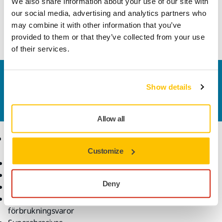
We also share information about your use of our site with
Uppföljning av försändelse
our social media, advertising and analytics partners who
may combine it with other information that you’ve
Gör en retur enkelt på www.mirka.com/sv-
provided to them or that they’ve collected from your use
fi/support/returnera-en-vara/
of their services.
Kontakta oss
Show details
Vill du veta mer?
Kontakta oss
så besvarar vår
kundservice gärna dina frågor.
Allow all
Produkter
Kunskap
Customize
Maskiner
Branscher
Dammfri slipning
Applikationer
Deny
Slipmaterial och medel
Lösningar
Tillbehör och
förbrukningsvaror