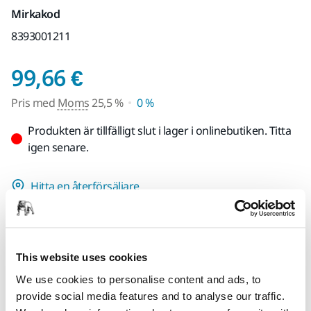
Mirkakod
8393001211
Pris med Moms 25,5 
99,66 €
Pris med
Moms
25,5 %
0 %
Produkten är tillfälligt slut i lager i onlinebutiken. Titta
igen senare.
Hitta en återförsäljare
TILLHANDAHÅLLS FÖR DIG
Leverans inom Finland (exklusive Åland)
This website uses cookies
Snabb leverans
We use cookies to personalise content and ads, to
Fri frakt över 49.90€ inkl.moms
provide social media features and to analyse our traffic.
Säker kortbetalning