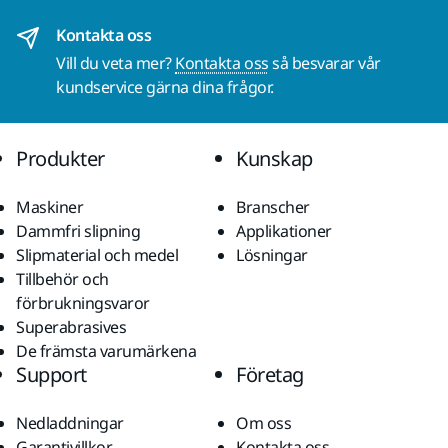
Kontakta oss
Vill du veta mer?
Kontakta oss
så besvarar vår
kundservice gärna dina frågor.
Produkter
Kunskap
Maskiner
Branscher
Dammfri slipning
Applikationer
Slipmaterial och medel
Lösningar
Tillbehör och
förbrukningsvaror
Superabrasives
De främsta varumärkena
Support
Företag
Nedladdningar
Om oss
Garantivillkor
Kontakta oss