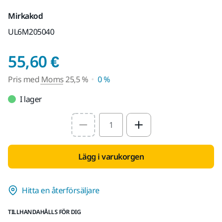
Mirkakod
UL6M205040
Pris med Moms 25,5 
55,60 €
Pris med
Moms
25,5 %
0 %
I lager
Select quantity value
Lägg i varukorgen
Hitta en återförsäljare
TILLHANDAHÅLLS FÖR DIG