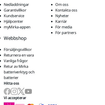
Nedladdningar
Om oss
Garantivillkor
Kontakta oss
Kundservice
Nyheter
Hjälpcenter
Karriär
myMirka-appen
För media
För partners
Webbshop
Försäljingsvillkor
Returnera en vara
Vanliga frågor
Retur av Mirka
batteriverktyg och
batterier
Hitta oss
Vi accepterar