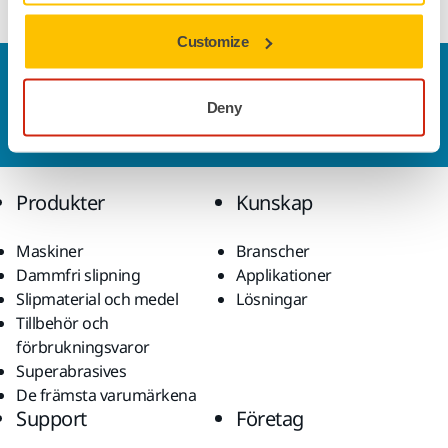
Customize
Kontakta oss
Vill du veta mer?
Kontakta oss
så besvarar vår
Deny
kundservice gärna dina frågor.
Produkter
Kunskap
Maskiner
Branscher
Dammfri slipning
Applikationer
Slipmaterial och medel
Lösningar
Tillbehör och
förbrukningsvaror
Superabrasives
De främsta varumärkena
Support
Företag