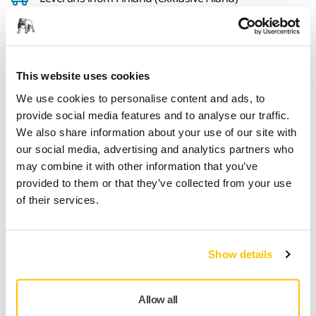
Snabb leverans
Fri frakt över 49.90€ inkl.moms
Säker kortbetalning
This website uses cookies
Uppföljning av försändelse
We use cookies to personalise content and ads, to
Gör en retur enkelt på www.mirka.com/sv-
provide social media features and to analyse our traffic.
fi/support/returnera-en-vara/
We also share information about your use of our site with
our social media, advertising and analytics partners who
may combine it with other information that you’ve
provided to them or that they’ve collected from your use
Teknisk specifikation
of their services.
Lämplig för
ROS/CEROS
Show details
Allow all