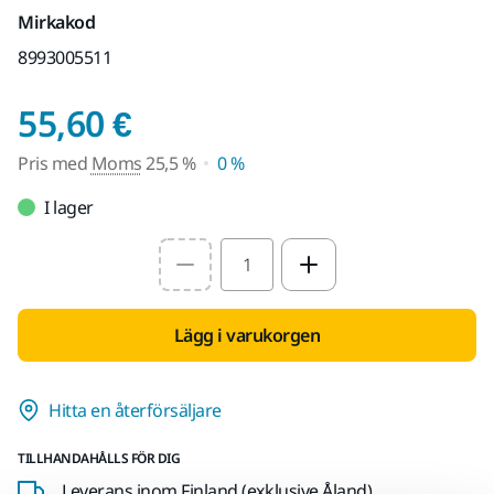
Mirkakod
8993005511
Pris med Moms 25,5 
55,60 €
Pris med
Moms
25,5 %
0 %
I lager
Select quantity value
Lägg i varukorgen
Hitta en återförsäljare
TILLHANDAHÅLLS FÖR DIG
Leverans inom Finland (exklusive Åland)