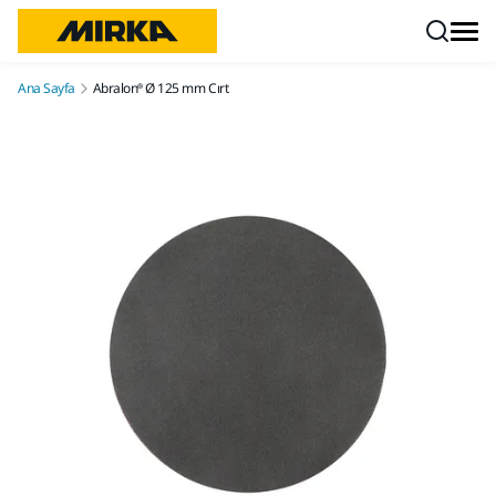
İçeriğe atla
Ana Sayfa
Abralon® Ø 125 mm Cırt