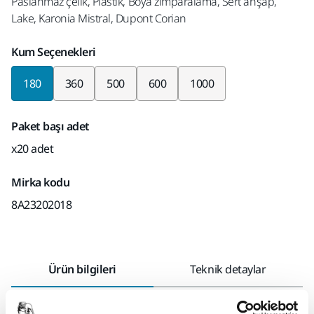
Paslanmaz çelik, Plastik, Boya zımparalama, Sert ahşap,
Lake, Karonia Mistral, Dupont Corian
Kum Seçenekleri
180
360
500
600
1000
Paket başı adet
x20 adet
Mirka kodu
8A23202018
Ürün bilgileri
Teknik detaylar
İndirmeler