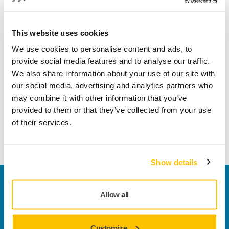
Abralon®, hem pürüzsüz hem de profilli yüzeylerin
This website uses cookies
üstesinden gelmek için geliştirilmiş benzersiz, çok işlevli bir
zımparadır. Patentli, esnek yapı, açılı yüzeylerde ve
We use cookies to personalise content and ads, to
kenarlarda pürüzsüz bir zımparalama deseni oluştururken
provide social media features and to analyse our traffic.
basınç izi riskini en aza indirir. Esnek dokuması, sulu
We also share information about your use of our site with
zımparaya yapmaya olanak sağlar ve havanın serbestçe
our social media, advertising and analytics partners who
geçmesi, daha temiz bir zımparalama işlemi ve uzun ömürlü
may combine it with other information that you’ve
bir zımpara ile sonuçlanır. Profilli yüzeylerin ince
provided to them or that they’ve collected from your use
zımparalanması ve polisajdan önce finisaj için önerilir. Islak
of their services.
kullanılması tavsiye edilir.
Show details
Bize Ulaşın
Allow all
Daha fazla bilgi edinmek ister misiniz? Lütfen bizimle
iletişime geçin
ve uzman ekibimiz sorularınızı
yanıtlasın.
Customize