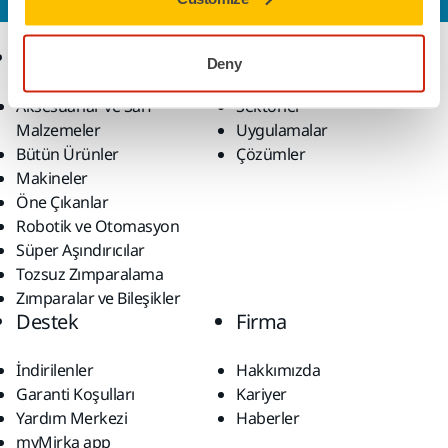
Ürünler
Uzmanlık
Deny
Aksesuarlar ve Sarf
Sektörler
Malzemeler
Uygulamalar
Bütün Ürünler
Çözümler
Makineler
Öne Çıkanlar
Robotik ve Otomasyon
Süper Aşındırıcılar
Tozsuz Zımparalama
Zımparalar ve Bileşikler
Destek
Firma
İndirilenler
Hakkımızda
Garanti Koşulları
Kariyer
Yardım Merkezi
Haberler
myMirka app