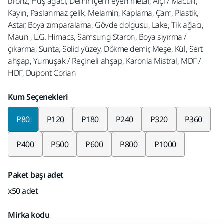
bronz, Huş ağacı, Demir içermeyen metal, Alçı / Macun,
Kayın, Paslanmaz çelik, Melamin, Kaplama, Çam, Plastik,
Astar, Boya zımparalama, Gövde dolgusu, Lake, Tik ağacı,
Maun , L.G. Himacs, Samsung Staron, Boya sıyırma /
çıkarma, Sunta, Solid yüzey, Dökme demir, Meşe, Kül, Sert
ahşap, Yumuşak / Reçineli ahşap, Karonia Mistral, MDF /
HDF, Dupont Corian
Kum Seçenekleri
P80
P120
P180
P240
P320
P360
P400
P500
P600
P800
P1000
Paket başı adet
x50 adet
Mirka kodu