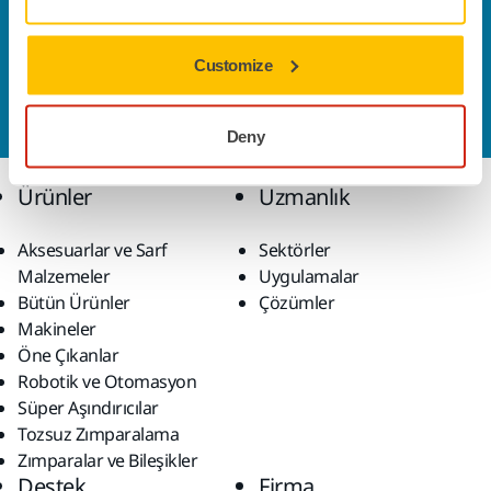
Bize Ulaşın
Daha fazla bilgi edinmek ister misiniz? Lütfen bizimle
Customize
iletişime geçin
ve uzman ekibimiz sorularınızı
yanıtlasın.
Deny
Ürünler
Uzmanlık
Aksesuarlar ve Sarf
Sektörler
Malzemeler
Uygulamalar
Bütün Ürünler
Çözümler
Makineler
Öne Çıkanlar
Robotik ve Otomasyon
Süper Aşındırıcılar
Tozsuz Zımparalama
Zımparalar ve Bileşikler
Destek
Firma