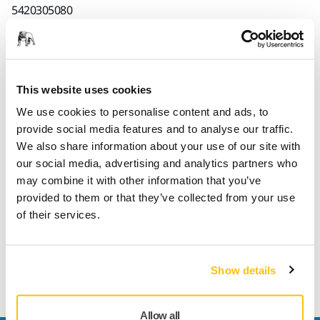
5420305080
Ürün bilgileri
Teknik detaylar
This website uses cookies
İndirmeler
We use cookies to personalise content and ads, to
provide social media features and to analyse our traffic.
We also share information about your use of our site with
Çok işlevli ve klasik Abranet özellikle macun, astar,vernik,
our social media, advertising and analytics partners who
kompozit malzeme ve endüstriyel kullanıma yönelik çok
may combine it with other information that you’ve
çeşitli diğer malzemelerin zımparalanması için geliştirilmiştir.
provided to them or that they’ve collected from your use
Abranet, yüksek performansı ve uzun kullanım ömrünü
of their services.
birleştirerek onu uygun maliyetli bir çözüm haline getirir. Elle
veya makine ile kuru zımparalama için tasarlanan gerçek
tozsuz zımparalama özellikleri, daha temiz bir çalışma
Show details
ortamının yanı sıra daha iyi bir yüzey kalitesi sağlar.
Allow all