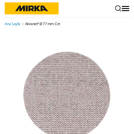
İçeriğe atla
Ana Sayfa
Abranet® Ø 77 mm Cırt