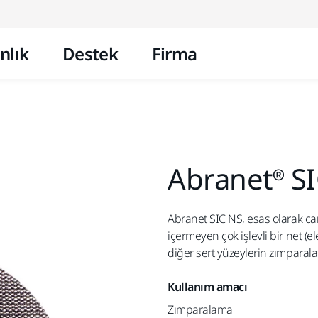
İçeriğe atla
nlık
Destek
Firma
Abranet® S
Abranet SIC NS, esas olarak ca
içermeyen çok işlevli bir net (e
diğer sert yüzeylerin zımparal
Kullanım amacı
Zımparalama