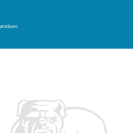
nıtlasın.