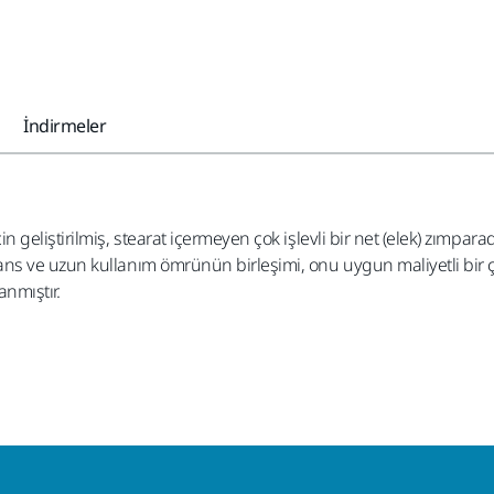
İndirmeler
eliştirilmiş, stearat içermeyen çok işlevli bir net (elek) zımparad
s ve uzun kullanım ömrünün birleşimi, onu uygun maliyetli bir çöz
anmıştır.