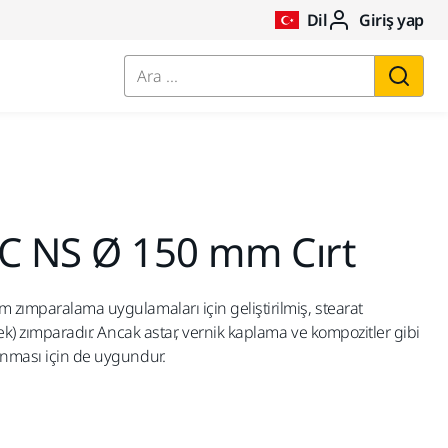
Dil
Giriş yap
Ara ...
IC NS Ø 150 mm Cırt
m zımparalama uygulamaları için geliştirilmiş, stearat
lek) zımparadır. Ancak astar, vernik kaplama ve kompozitler gibi
anması için de uygundur.