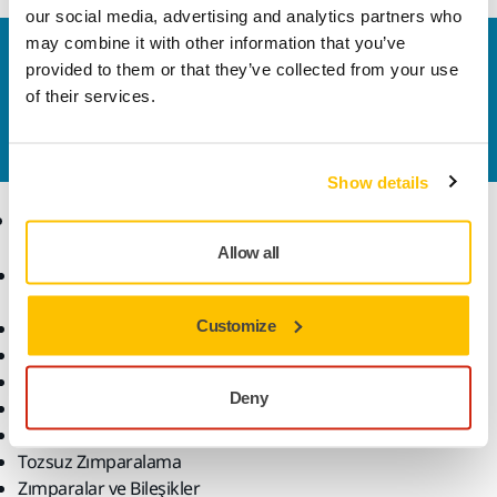
our social media, advertising and analytics partners who
may combine it with other information that you’ve
Bize Ulaşın
provided to them or that they’ve collected from your use
Daha fazla bilgi edinmek ister misiniz? Lütfen bizimle
of their services.
iletişime geçin
ve uzman ekibimiz sorularınızı
yanıtlasın.
Show details
Ürünler
Uzmanlık
Allow all
Aksesuarlar ve Sarf
Sektörler
Malzemeler
Uygulamalar
Customize
Bütün Ürünler
Çözümler
Makineler
Öne Çıkanlar
Deny
Robotik ve Otomasyon
Süper Aşındırıcılar
Tozsuz Zımparalama
Zımparalar ve Bileşikler