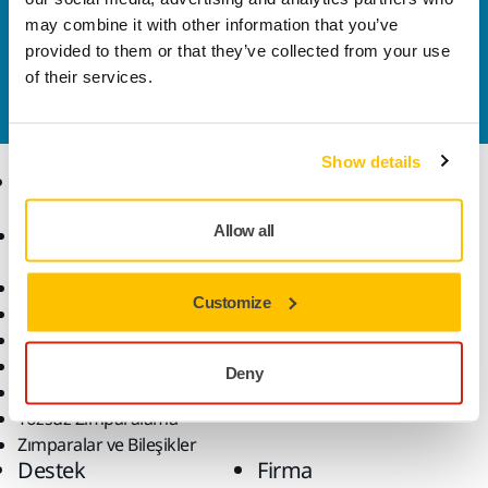
Bize Ulaşın
may combine it with other information that you’ve
Daha fazla bilgi edinmek ister misiniz? Lütfen bizimle
provided to them or that they’ve collected from your use
iletişime geçin
ve uzman ekibimiz sorularınızı
of their services.
yanıtlasın.
Show details
Ürünler
Uzmanlık
Allow all
Aksesuarlar ve Sarf
Sektörler
Malzemeler
Uygulamalar
Bütün Ürünler
Çözümler
Customize
Makineler
Öne Çıkanlar
Robotik ve Otomasyon
Deny
Süper Aşındırıcılar
Tozsuz Zımparalama
Zımparalar ve Bileşikler
Destek
Firma