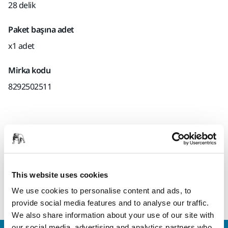
28 delik
Paket başına adet
x1 adet
Mirka kodu
8292502511
Ürün bilgileri
Teknik detaylar
Tüm Mirka® 150 mm zımpara makinelerine uyar. Bu 130g
This website uses cookies
destekleme pedi size boyutları değiştirme ve 125 mm'lik
zımpara diskleri kullanma imkanı verir.
We use cookies to personalise content and ads, to
provide social media features and to analyse our traffic.
We also share information about your use of our site with
our social media, advertising and analytics partners who