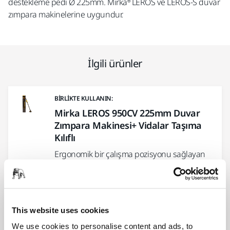
destekleme pedi Ø 225mm. Mirka® LEROS ve LEROS-S duvar
zımpara makinelerine uygundur.
İlgili ürünler
BIRLIKTE KULLANIN:
Mirka LEROS 950CV 225mm Duvar
Zımpara Makinesi+ Vidalar Taşıma
Kılıflı
Ergonomik bir çalışma pozisyonu sağlayan
hafif ve esnek kömürsüz duvar ve tavan
zımpara makinesi.
This website uses cookies
BIRLIKTE KULLANIN:
We use cookies to personalise content and ads, to
Iridium™ Ø 225 mm Cırt 9 Delik Styro