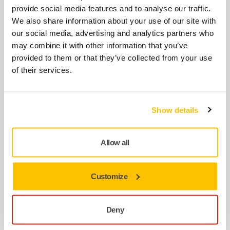
provide social media features and to analyse our traffic.
Polistiren yalıtım panellerinin
We also share information about your use of our site with
zımparalanması için geliştirilmiş Mirka
our social media, advertising and analytics partners who
Iridium zımparanın özel versiyonu.
may combine it with other information that you’ve
provided to them or that they’ve collected from your use
of their services.
BIRLIKTE KULLANIN:
Mirka Kılıf + Kablo CE 230V + Hortum
Ø 27 mm / 32 mm
Show details
Dayanıklı bir kılıf içinde konnektör ve CE 230V
kablo ile önceden birleştirilmiş hortum.
Allow all
BIRLIKTE KULLANIN:
Customize
Mirka 1230 M AFC EU 230V Toz Emiş
Makinesi
AutoStart (Otomatik başlatma) fonksiyonu ve
Deny
filtre temizleme özelliğine sahip profesyonel