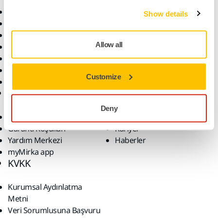
Malzemeler
Uygulamalar
Bütün Ürünler
Çözümler
Show details
Makineler
Öne Çıkanlar
Allow all
Robotik ve Otomasyon
Süper Aşındırıcılar
Tozsuz Zımparalama
Customize
Zımparalar ve Bileşikler
Destek
Firma
Deny
İndirilenler
Hakkımızda
Garanti Koşulları
Kariyer
Yardım Merkezi
Haberler
myMirka app
KVKK
Kurumsal Aydınlatma
Metni
Veri Sorumlusuna Başvuru