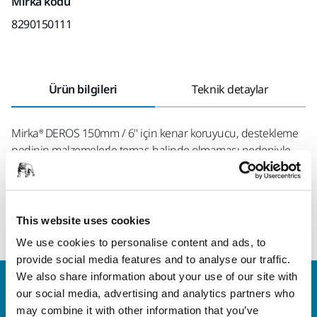
Mirka kodu
8290150111
Ürün bilgileri
Teknik detaylar
Mirka® DEROS 150mm / 6'' için kenar koruyucu, destekleme
pedinin malzemelerle temas halinde olmaması nedeniyle,
pedin ömrünü uzatmak için makineye takılabilen basit bir
aksesuardır. Köşelerde ve kenarlarda zımparalama yaparken
kenar koruyucu kullanıldığında, destekleme pedi bitişik
yüzeyleri çizmez veya bunlara zarar vermez.
This website uses cookies
We use cookies to personalise content and ads, to
provide social media features and to analyse our traffic.
We also share information about your use of our site with
Bize Ulaşın
our social media, advertising and analytics partners who
Daha fazla bilgi edinmek ister misiniz? Lütfen bizimle
may combine it with other information that you’ve