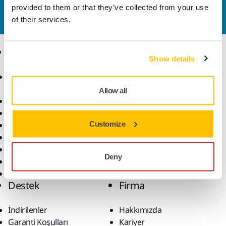
iletişime geçin
ve uzman ekibimiz sorularınızı
provided to them or that they’ve collected from your use
yanıtlasın.
of their services.
Ürünler
Uzmanlık
Show details
Aksesuarlar ve Sarf
Sektörler
Malzemeler
Uygulamalar
Allow all
Bütün Ürünler
Çözümler
Makineler
Customize
Öne Çıkanlar
Robotik ve Otomasyon
Süper Aşındırıcılar
Deny
Tozsuz Zımparalama
Zımparalar ve Bileşikler
Destek
Firma
İndirilenler
Hakkımızda
Garanti Koşulları
Kariyer