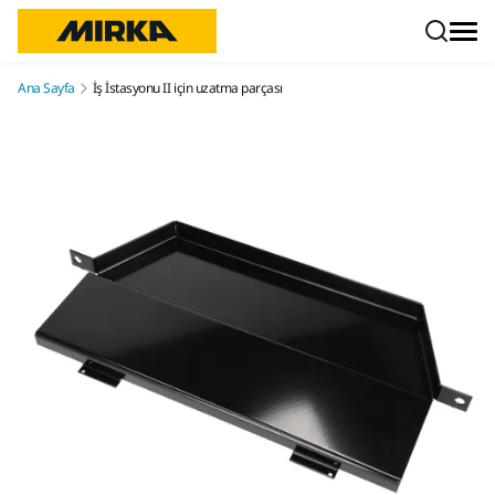
İçeriğe atla
Ana Sayfa
İş İstasyonu II için uzatma parçası