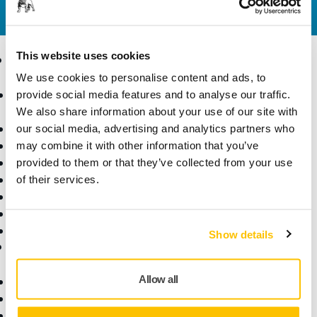
yanıtlasın.
This website uses cookies
Ürünler
Uzmanlık
We use cookies to personalise content and ads, to
Aksesuarlar ve Sarf
Sektörler
provide social media features and to analyse our traffic.
Malzemeler
Uygulamalar
We also share information about your use of our site with
Bütün Ürünler
Çözümler
our social media, advertising and analytics partners who
Makineler
may combine it with other information that you’ve
Öne Çıkanlar
provided to them or that they’ve collected from your use
Robotik ve Otomasyon
of their services.
Süper Aşındırıcılar
Tozsuz Zımparalama
Zımparalar ve Bileşikler
Show details
Destek
Firma
Allow all
İndirilenler
Hakkımızda
Garanti Koşulları
Kariyer
Yardım Merkezi
Haberler