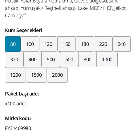
Plastik, Astar, Boya zımparalama, Gövde dolgusu, Sert
ahşap, Yumuşak / Reçineli ahşap, Lake, MDF / HDF, Jelkot,
Cam elyaf
Kum Seçenekleri
80
100
120
150
180
220
240
320
400
500
600
800
1000
1200
1500
2000
Paket başı adet
x100 adet
Mirka kodu
FY31409980