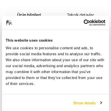
Ürün bilgileri
Teknik detaylar
İndirmeler
This website uses cookies
Galaxy'nin seramik tanecikleri körelmeyecek şekilde
tasarlanmıştır; aşındırıcı taneciğin kenarı kırıldığında basitçe
We use cookies to personalise content and ads, to
yeni kenarlar oluşturur ve Galaxy'nin uçtan uca kesmeye
provide social media features and to analyse our traffic.
devam etmesini mümkün kılar. Kendiliğinden bilenen
We also share information about your use of our site with
seramik tanecikler, uzun ömür, hızlı kesim ve kolay polisajın
our social media, advertising and analytics partners who
başarılı bir kombinasyonunu sağlar. Mirka Galaxy özünde,
may combine it with other information that you’ve
hem yumuşak hem de sert malzemelerin yanı sıra çeşitli
provided to them or that they’ve collected from your use
yüzeylerin zımparalanması için uygun, çok amaçlı bir
of their services.
üründür. Üstün kenar aşınma direnci, mükemmel tıkanma
direnci, toz tutmayan kaplama ve optimum toz emiş - Mirka
Galaxy, otomotiv sektöründe, araç üretiminde, çarpışma
Show details
onarımında, denizcilik üretiminde ve ahşap sektöründe iyi