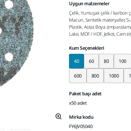
Uygun malzemeler
Çelik, Yumuşak çelik / karbon ç
Macun, Sentetik materyaller, Su
Plastik, Astar, Boya zımparala
Lake, MDF / HDF, Jelkot, Cam el
Kum Seçenekleri
40
60
80
100
600
800
1000
Paket başı adet
x50 adet
Mirka kodu
FY6JV05040