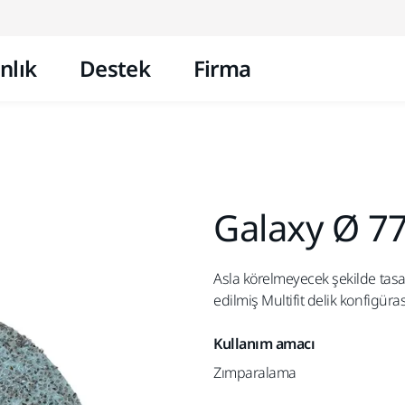
İçeriğe atla
nlık
Destek
Firma
Galaxy Ø 77
Asla körelmeyecek şekilde tasa
edilmiş Multifit delik konfigüra
Kullanım amacı
Zımparalama