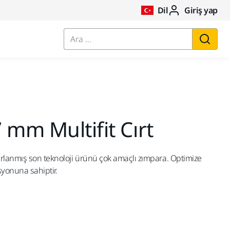
Dil
Giriş yap
Ara ...
 mm Multifit Cırt
rlanmış son teknoloji ürünü çok amaçlı zımpara. Optimize
syonuna sahiptir.