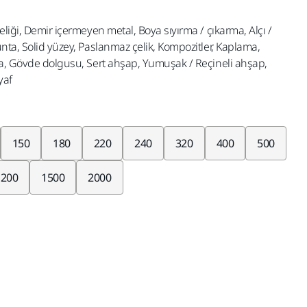
eliği, Demir içermeyen metal, Boya sıyırma / çıkarma, Alçı /
nta, Solid yüzey, Paslanmaz çelik, Kompozitler, Kaplama,
ma, Gövde dolgusu, Sert ahşap, Yumuşak / Reçineli ahşap,
yaf
150
180
220
240
320
400
500
1200
1500
2000