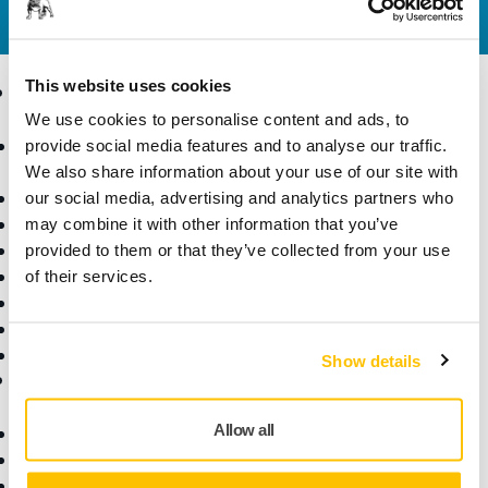
yanıtlasın.
This website uses cookies
Ürünler
Uzmanlık
We use cookies to personalise content and ads, to
Aksesuarlar ve Sarf
Sektörler
provide social media features and to analyse our traffic.
Malzemeler
Uygulamalar
We also share information about your use of our site with
Bütün Ürünler
Çözümler
our social media, advertising and analytics partners who
Makineler
may combine it with other information that you’ve
Öne Çıkanlar
provided to them or that they’ve collected from your use
Robotik ve Otomasyon
of their services.
Süper Aşındırıcılar
Tozsuz Zımparalama
Zımparalar ve Bileşikler
Show details
Destek
Firma
Allow all
İndirilenler
Hakkımızda
Garanti Koşulları
Kariyer
Yardım Merkezi
Haberler