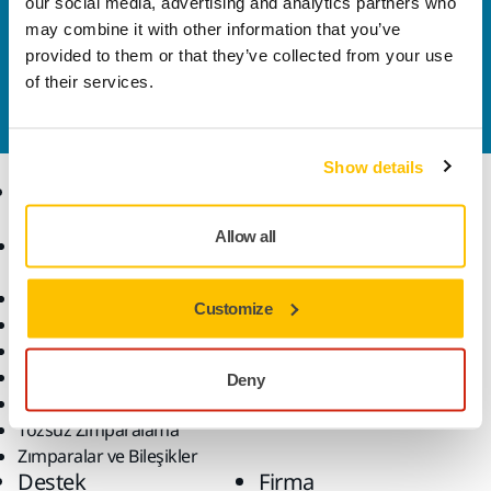
our social media, advertising and analytics partners who
Bize Ulaşın
may combine it with other information that you’ve
provided to them or that they’ve collected from your use
Daha fazla bilgi edinmek ister misiniz? Lütfen bizimle
of their services.
iletişime geçin
ve uzman ekibimiz sorularınızı
yanıtlasın.
Show details
Ürünler
Uzmanlık
Allow all
Aksesuarlar ve Sarf
Sektörler
Malzemeler
Uygulamalar
Bütün Ürünler
Çözümler
Customize
Makineler
Öne Çıkanlar
Robotik ve Otomasyon
Deny
Süper Aşındırıcılar
Tozsuz Zımparalama
Zımparalar ve Bileşikler
Destek
Firma