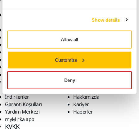
Aksesuarlar ve Sarf
Sektörler
Show details
Malzemeler
Uygulamalar
Bütün Ürünler
Çözümler
Makineler
Allow all
Öne Çıkanlar
Robotik ve Otomasyon
Süper Aşındırıcılar
Customize
Tozsuz Zımparalama
Zımparalar ve Bileşikler
Deny
Destek
Firma
İndirilenler
Hakkımızda
Garanti Koşulları
Kariyer
Yardım Merkezi
Haberler
myMirka app
KVKK