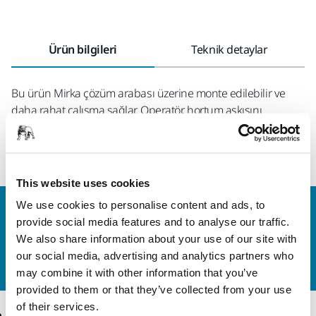
Ürün bilgileri
Teknik detaylar
Bu ürün Mirka çözüm arabası üzerine monte edilebilir ve
daha rahat çalışma sağlar. Operatör, hortum askısını
kullanarak, hortumun yukarıdan gelmesini sağlar ve
hortumun çalışılan iş parçasına zarar verme riskini azaltır.
This website uses cookies
We use cookies to personalise content and ads, to
Bize Ulaşın
provide social media features and to analyse our traffic.
Daha fazla bilgi edinmek ister misiniz? Lütfen bizimle
We also share information about your use of our site with
iletişime geçin
ve uzman ekibimiz sorularınızı
our social media, advertising and analytics partners who
yanıtlasın.
may combine it with other information that you’ve
provided to them or that they’ve collected from your use
of their services.
Ürünler
Uzmanlık