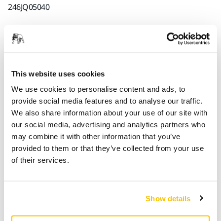
246JQ05040
Ürün bilgileri
Teknik detaylar
This website uses cookies
İndirmeler
We use cookies to personalise content and ads, to
provide social media features and to analyse our traffic.
Iridium evrensel zımparalama için bir premium kağıt
We also share information about your use of our site with
zımparadır. Hız ve verimlilik için mükemmelleştirilmiştir.
our social media, advertising and analytics partners who
Esnek kâğıt üzerinde seramik ve alüminyum oksit
may combine it with other information that you’ve
taneciklerin karışımına sahiptir. Hassas kaplaması tıkanmayı
provided to them or that they’ve collected from your use
önler. Pratik olarak tozu iter ve tanecikler daha uzun süre
of their services.
keskin kaldığı için zımparanın kullanım ömrü uzar. Diskler ve
şeritler için çok delikli deseni sayesinde toz emiş optimize
edilmiştir. Iridium hem yumuşak hem de sert yüzeylerde
Show details
mükemmel sonuçlar verir ve bu özelliği bütün endüstrilerde
profesyoneller için onu ideal bir kağıt zımpara yapar.