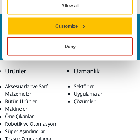
Allow all
Bize Ulaşın
Customize
Daha fazla bilgi edinmek ister misiniz? Lütfen bizimle
iletişime geçin
ve uzman ekibimiz sorularınızı
Deny
yanıtlasın.
Ürünler
Uzmanlık
Aksesuarlar ve Sarf
Sektörler
Malzemeler
Uygulamalar
Bütün Ürünler
Çözümler
Makineler
Öne Çıkanlar
Robotik ve Otomasyon
Süper Aşındırıcılar
Tozsuz Zımparalama