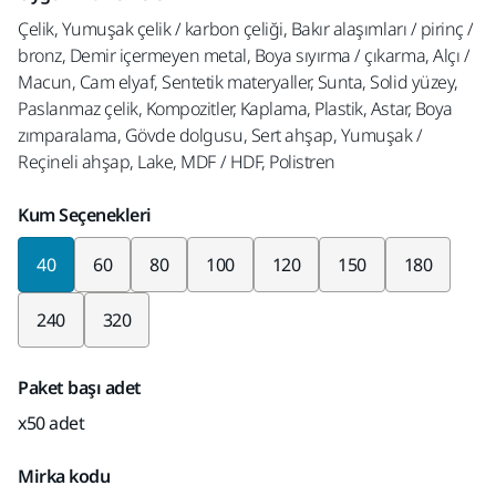
Çelik, Yumuşak çelik / karbon çeliği, Bakır alaşımları / pirinç /
bronz, Demir içermeyen metal, Boya sıyırma / çıkarma, Alçı /
Macun, Cam elyaf, Sentetik materyaller, Sunta, Solid yüzey,
Paslanmaz çelik, Kompozitler, Kaplama, Plastik, Astar, Boya
zımparalama, Gövde dolgusu, Sert ahşap, Yumuşak /
Reçineli ahşap, Lake, MDF / HDF, Polistren
Kum Seçenekleri
40
60
80
100
120
150
180
240
320
Paket başı adet
x50 adet
Mirka kodu