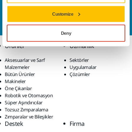
Bize Ulaşın
Daha fazla bilgi edinmek ister misiniz? Lütfen bizimle
Customize
iletişime geçin
ve uzman ekibimiz sorularınızı
yanıtlasın.
Deny
Ürünler
Uzmanlık
Aksesuarlar ve Sarf
Sektörler
Malzemeler
Uygulamalar
Bütün Ürünler
Çözümler
Makineler
Öne Çıkanlar
Robotik ve Otomasyon
Süper Aşındırıcılar
Tozsuz Zımparalama
Zımparalar ve Bileşikler
Destek
Firma