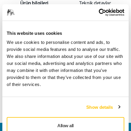
Ürün bilgileri
Teknik detaylar
İndirmeler
This website uses cookies
Iridium, evrensel zımparalama için birinci sınıf bir kağıt
zımparadır. Hız ve verimlilik için mükemmelleştirilmiştir.
We use cookies to personalise content and ads, to
Tıkanmayı önleyen ve boncuklanmayı azaltan hassas
provide social media features and to analyse our traffic.
kaplamaya sahip esnek bir kağıt üzerinde seramik ve
We also share information about your use of our site with
alüminyum oksit taneciklerinin bir karışımına sahiptir. Pratik
our social media, advertising and analytics partners who
olarak tozu iter ve tanecikler daha uzun süre keskin kaldığı
may combine it with other information that you’ve
için kullanım ömrü uzar. Toz emiş, diskler ve şeritler için çok
provided to them or that they’ve collected from your use
delikli desenlerle optimize edilmiştir. Iridium, hem yumuşak
of their services.
hem de sert yüzeylerde harika sonuçlar vererek, onu her
sektördeki profesyoneller için ideal bir kağıt zımpara
seçeneği haline getirir.
Show details
Allow all