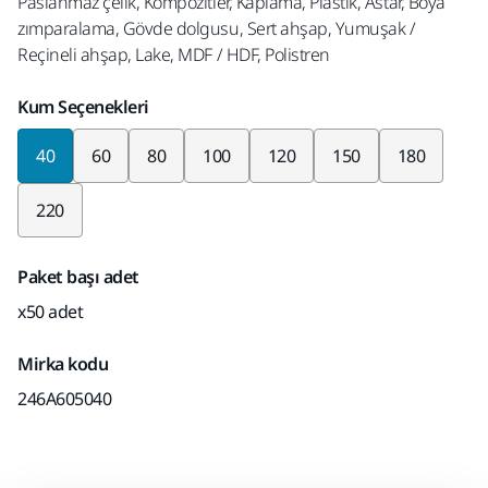
Paslanmaz çelik, Kompozitler, Kaplama, Plastik, Astar, Boya
zımparalama, Gövde dolgusu, Sert ahşap, Yumuşak /
Reçineli ahşap, Lake, MDF / HDF, Polistren
Kum Seçenekleri
40
60
80
100
120
150
180
220
Paket başı adet
x50 adet
Mirka kodu
246A605040