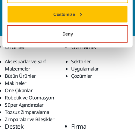
Bize Ulaşın
Daha fazla bilgi edinmek ister misiniz? Lütfen bizimle
Customize
iletişime geçin
ve uzman ekibimiz sorularınızı
yanıtlasın.
Deny
Ürünler
Uzmanlık
Aksesuarlar ve Sarf
Sektörler
Malzemeler
Uygulamalar
Bütün Ürünler
Çözümler
Makineler
Öne Çıkanlar
Robotik ve Otomasyon
Süper Aşındırıcılar
Tozsuz Zımparalama
Zımparalar ve Bileşikler
Destek
Firma