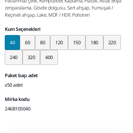
Paslanmaz çelik, Kompozitler, Kaplama, Plastik, Astar, Boya
zımparalama, Gövde dolgusu, Sert ahşap, Yumuşak /
Reçineli ahşap, Lake, MDF / HDF, Polistren
Kum Seçenekleri
40
60
80
120
150
180
220
240
320
400
Paket başı adet
x50 adet
Mirka kodu
246B105040