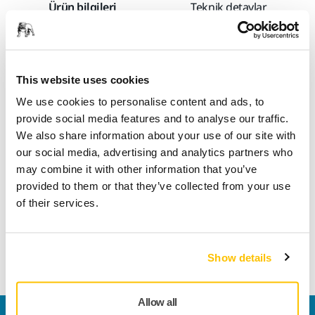
Ürün bilgileri
Teknik detaylar
İndirmeler
This website uses cookies
Iridium, evrensel zımparalama için birinci sınıf bir kağıt
zımparadır. Hız ve verimlilik için mükemmelleştirilmiştir.
We use cookies to personalise content and ads, to
Tıkanmayı önleyen ve boncuklanmayı azaltan hassas
provide social media features and to analyse our traffic.
kaplamaya sahip esnek bir kağıt üzerinde seramik ve
We also share information about your use of our site with
alüminyum oksit taneciklerinin bir karışımına sahiptir. Pratik
our social media, advertising and analytics partners who
olarak tozu iter ve tanecikler daha uzun süre keskin kaldığı
may combine it with other information that you’ve
için kullanım ömrü uzar. Toz emiş, diskler ve şeritler için çok
provided to them or that they’ve collected from your use
delikli desenlerle optimize edilmiştir. Iridium, hem yumuşak
of their services.
hem de sert yüzeylerde harika sonuçlar vererek, onu her
sektördeki profesyoneller için ideal bir kağıt zımpara
seçeneği haline getirir.
Show details
Allow all