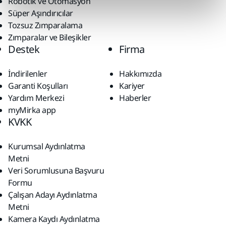
Robotik ve Otomasyon
Süper Aşındırıcılar
Tozsuz Zımparalama
Zımparalar ve Bileşikler
Destek
Firma
İndirilenler
Hakkımızda
Garanti Koşulları
Kariyer
Yardım Merkezi
Haberler
myMirka app
KVKK
Kurumsal Aydınlatma
Metni
Veri Sorumlusuna Başvuru
Formu
Çalışan Adayı Aydınlatma
Metni
Kamera Kaydı Aydınlatma