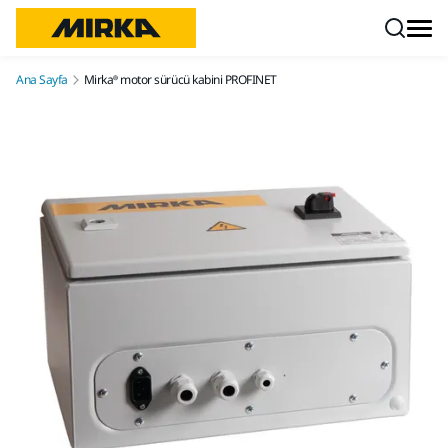
İçeriğe atla
Ana Sayfa
Mirka® motor sürücü kabini PROFINET