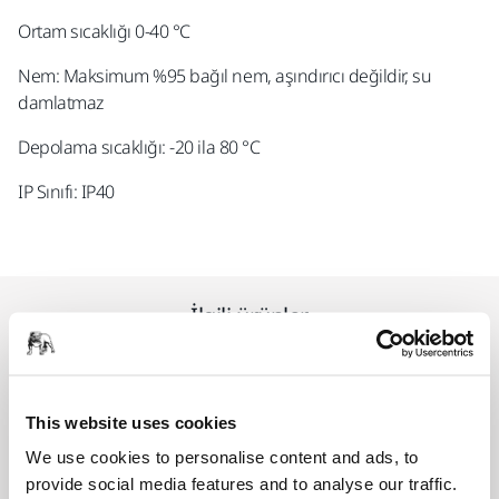
Ortam sıcaklığı 0-40 °C
Nem: Maksimum %95 bağıl nem, aşındırıcı değildir, su
damlatmaz
Depolama sıcaklığı: -20 ila 80 °C
IP Sınıfı: IP40
İlgili ürünler
AKSESUARLAR
Mains Cable CE 230V IEC C13, CEROS,
This website uses cookies
2 m
We use cookies to personalise content and ads, to
provide social media features and to analyse our traffic.