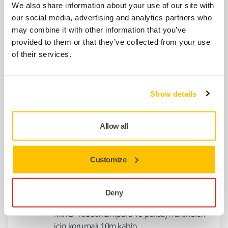
We also share information about your use of our site with
AKSESUARLAR
our social media, advertising and analytics partners who
Robot zımpara ünitesi için kablo
may combine it with other information that you’ve
(Korumalı) 10m
provided to them or that they’ve collected from your use
of their services.
Mirka® robotik zımpara ve polisaj makineleri
için korumalı 10m kablo
Show details
AKSESUARLAR
Mains Cable CE 230V IEC C13, CEROS,
Allow all
2 m
Customize
AKSESUARLAR
Robot zımpara ünitesi için kablo
Deny
(Korumalı) 10m
Mirka® robotik zımpara ve polisaj makineleri
için korumalı 10m kablo