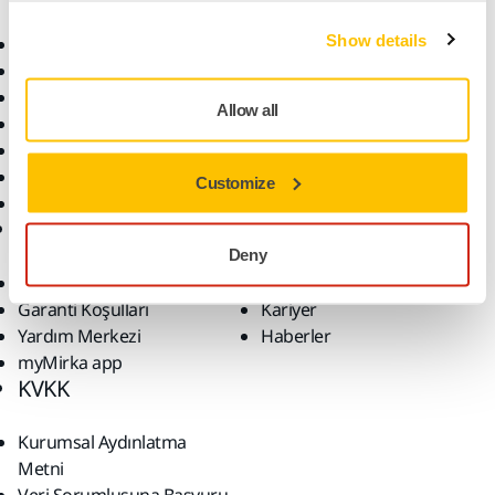
Malzemeler
Uygulamalar
Show details
Bütün Ürünler
Çözümler
Makineler
Öne Çıkanlar
Allow all
Robotik ve Otomasyon
Süper Aşındırıcılar
Tozsuz Zımparalama
Customize
Zımparalar ve Bileşikler
Destek
Firma
Deny
İndirilenler
Hakkımızda
Garanti Koşulları
Kariyer
Yardım Merkezi
Haberler
myMirka app
KVKK
Kurumsal Aydınlatma
Metni