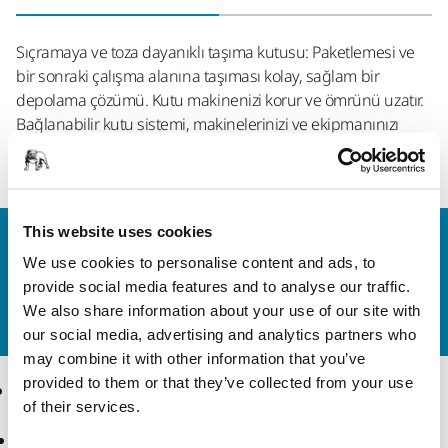
Sıçramaya ve toza dayanıklı taşıma kutusu: Paketlemesi ve
bir sonraki çalışma alanına taşıması kolay, sağlam bir
depolama çözümü. Kutu makinenizi korur ve ömrünü uzatır.
Bağlanabilir kutu sistemi, makinelerinizi ve ekipmanınızı
düzenli ve tek bir yerde tutar. Yükseklik 158 mm.
This website uses cookies
Bize Ulaşın
We use cookies to personalise content and ads, to
Daha fazla bilgi edinmek ister misiniz? Lütfen bizimle
provide social media features and to analyse our traffic.
iletişime geçin
ve uzman ekibimiz sorularınızı
We also share information about your use of our site with
yanıtlasın.
our social media, advertising and analytics partners who
may combine it with other information that you’ve
provided to them or that they’ve collected from your use
Ürünler
Uzmanlık
of their services.
Aksesuarlar ve Sarf
Sektörler