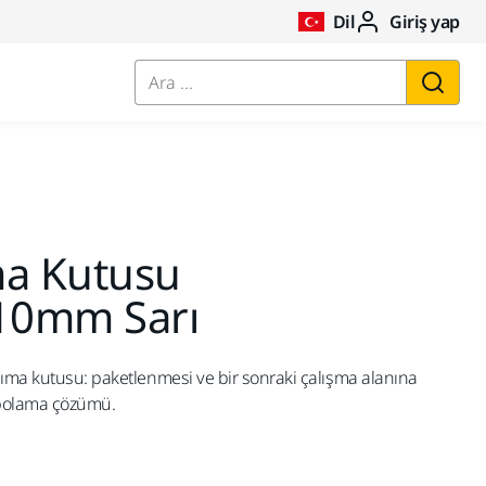
Dil
Giriş yap
Ara ...
ma Kutusu
10mm Sarı
şıma kutusu: paketlenmesi ve bir sonraki çalışma alanına
epolama çözümü.