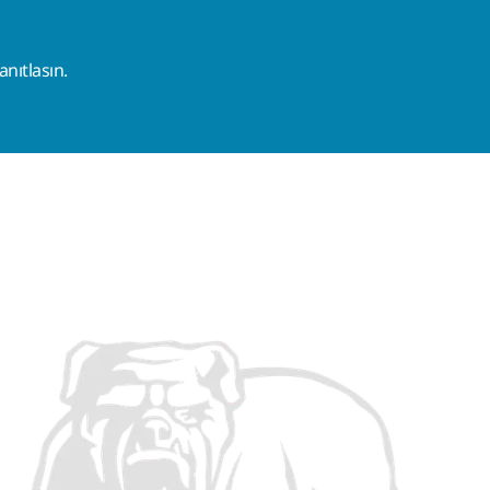
nıtlasın.