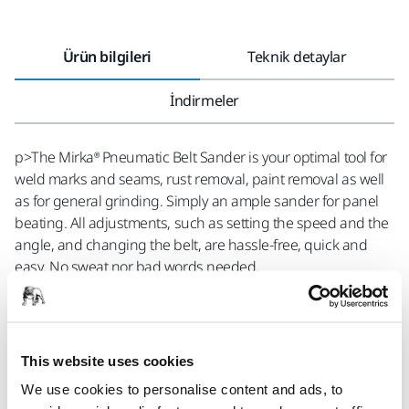
Ürün bilgileri
Teknik detaylar
İndirmeler
p>The Mirka® Pneumatic Belt Sander is your optimal tool for
weld marks and seams, rust removal, paint removal as well
as for general grinding. Simply an ample sander for panel
beating. All adjustments, such as setting the speed and the
angle, and changing the belt, are hassle-free, quick and
easy. No sweat nor bad words needed.
Regulator for smooth speed control, no tools required. The
tension arm mechanism makes changing the belt both
This website uses cookies
simple and fast. Setting the angle of the arm is effortlessly
done as the hex key needed to arm adjustments is cleverly
We use cookies to personalise content and ads, to