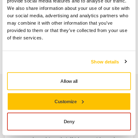
integrated into the handle, thus always at hand.
provide social media features and to analyse our traffic.
We also share information about your use of our site with
our social media, advertising and analytics partners who
The rubber-coated handle makes the sander comfortable to
may combine it with other information that you’ve
hold and prevents it from getting cold. We care about your,
provided to them or that they’ve collected from your use
and your co-worker’s, health and comfort, and the low
of their services.
vibrations and low noise level of our sanders make them a
dream to work with, for both you and the ones around you.
Show details
Allow all
İlgili ürünler
Customize
BIRLIKTE KULLANIN:
Mirka PBS 13NV 13x457mm
Vakumsuz
Deny
Mirka® Havalı Kalibre Zımpara Makinesi,