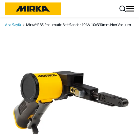
İçeriğe atla
Ana Sayfa
Mirka® PBS Pneumatic Belt Sander 10NV 10x330mm Non Vacuum