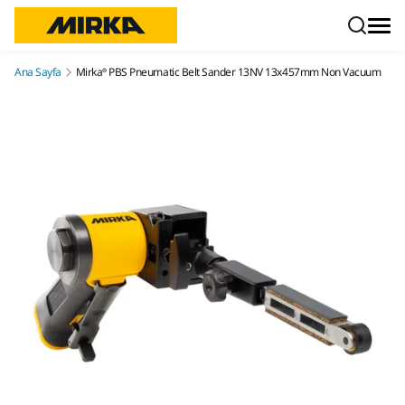
İçeriğe atla
Ana Sayfa
Mirka® PBS Pneumatic Belt Sander 13NV 13x457mm Non Vacuum