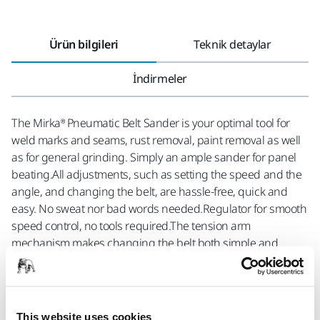
Ürün bilgileri
Teknik detaylar
İndirmeler
The Mirka® Pneumatic Belt Sander is your optimal tool for
weld marks and seams, rust removal, paint removal as well
as for general grinding. Simply an ample sander for panel
beating.All adjustments, such as setting the speed and the
angle, and changing the belt, are hassle-free, quick and
easy. No sweat nor bad words needed.Regulator for smooth
speed control, no tools required.The tension arm
mechanism makes changing the belt both simple and
fast.Setting the angle of the arm is effortlessly done as the
hex key needed to arm adjustments is cleverly integrated
into the handle, thus always at hand.The rubber-coated
handle makes the sander comfortable to hold and prevents
This website uses cookies