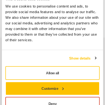
it from getting cold. We care about your, and your co-
We use cookies to personalise content and ads, to
worker’s, health and comfort, and the low vibrations and low
provide social media features and to analyse our traffic.
noise level of our sanders make them a dream to work with,
We also share information about your use of our site with
for both you and the ones around you.
our social media, advertising and analytics partners who
may combine it with other information that you’ve
provided to them or that they’ve collected from your use
of their services.
İlgili ürünler
Show details
BIRLIKTE KULLANIN:
Mirka PBS 10NV 10x330mm
Allow all
Vakumsuz
Mirka® Havalı Kalibre Zımpara Makinesi,
kaynak işaretleri,dikişler, pas giderme, boya
Customize
kaldırma ve genel taşlama uygulamaları…
Deny