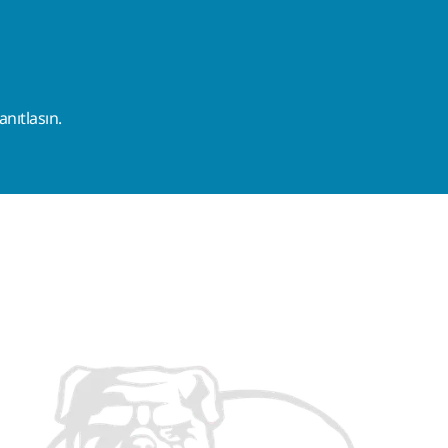
nıtlasın.