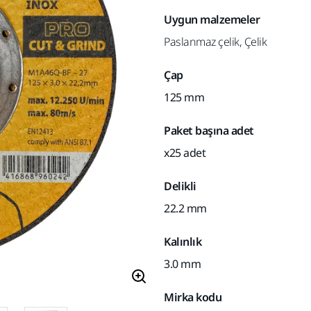
Uygun malzemeler
Paslanmaz çelik, Çelik
Çap
125 mm
Paket başına adet
x25 adet
Delikli
22.2 mm
Kalınlık
3.0 mm
Mirka kodu