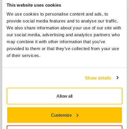
Zımpara makinesi ve toz emiş makinesini
This website uses cookies
birbirine bağlayan esnek bir toz emiş
We use cookies to personalise content and ads, to
hortumu.
provide social media features and to analyse our traffic.
We also share information about your use of our site with
our social media, advertising and analytics partners who
BIRLIKTE KULLANIN:
may combine it with other information that you’ve
Hortum Ø 27 mm / 32 mm Havalı
provided to them or that they’ve collected from your use
Makinelere Entegre
of their services.
Bu Havalı (Pnömatik) Hortum, yalnızca 1850
gram ağırlığıyla ergonomiktir.
Show details
BIRLIKTE KULLANIN:
Destekeleme Pedi Net Ø 125 mm
Allow all
5/16"
Özellikle profil zımparalama içindir ve
Customize
yumuşak bir kenara ihtiyaç duyulduğunda
uygundur.