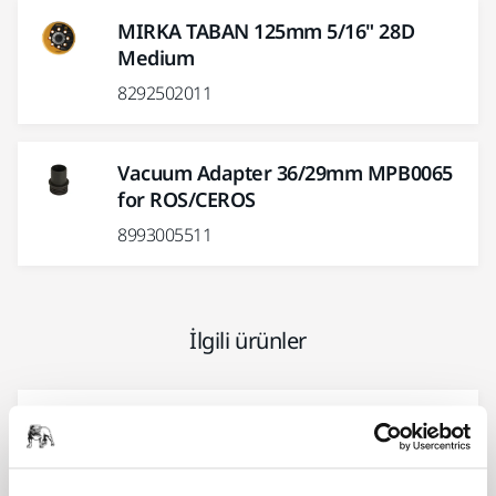
MIRKA TABAN 125mm 5/16" 28D
Medium
8292502011
Vacuum Adapter 36/29mm MPB0065
for ROS/CEROS
8993005511
İlgili ürünler
BIRLIKTE KULLANIN:
Hortum ve Konnektör Ø 27 mm / 32
mm