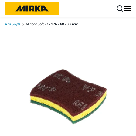
İçeriğe atla
Ana Sayfa
Mirlon® Soft R/G 126 x 88 x 33 mm