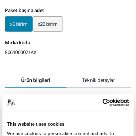
Paket başına adet
x6 birim
x20 birim
Mirka kodu
8061000021AX
Ürün bilgileri
Teknik detaylar
Zımparalama ve temizleme için. Çift taraflı kullanım - tek
üründe kaba ve ince. Ortadaki emici köpük, Mirlon® Soft'u
temizlik maddeleriyle temizlik için ideal kılar ve esnek
malzeme, manuel kullanım için optimize edilmiştir.
This website uses cookies
Ürünler hava geçirmez şekilde paketlenmiştir. Ürünün
We use cookies to personalise content and ads, to