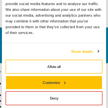
kurumasını önlemek için açıldıktan sonra hava almayacak
provide social media features and to analyse our traffic.
şekilde tekrar paketlenmesi gerekmektedir.
We also share information about your use of our site with
our social media, advertising and analytics partners who
may combine it with other information that you’ve
provided to them or that they’ve collected from your use
of their services.
Bize Ulaşın
Daha fazla bilgi edinmek ister misiniz? Lütfen bizimle
iletişime geçin
ve uzman ekibimiz sorularınızı
Show details
yanıtlasın.
Allow all
Ürünler
Uzmanlık
Customize
Aksesuarlar ve Sarf
Sektörler
Malzemeler
Uygulamalar
Bütün Ürünler
Çözümler
Deny
Makineler
Öne Çıkanlar