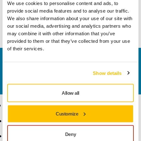
We use cookies to personalise content and ads, to
teknolojisi ile üretilmiş eşsiz bir inceltme çözümüdür.
provide social media features and to analyse our traffic.
Minimum yükleme ve boncuklanma ile kullanımı kolaydır. Bu
We also share information about your use of our site with
dayanıklı, esnek ve uzun ömürlü diskler, polisajı daha hızlı ve
our social media, advertising and analytics partners who
kolay hale getiren mükemmel bir yüzey kalitesi sunar.
may combine it with other information that you’ve
provided to them or that they’ve collected from your use
of their services.
Bize Ulaşın
Daha fazla bilgi edinmek ister misiniz? Lütfen bizimle
Show details
iletişime geçin
ve uzman ekibimiz sorularınızı
yanıtlasın.
Allow all
Ürünler
Uzmanlık
Customize
Aksesuarlar ve Sarf
Sektörler
Malzemeler
Uygulamalar
Deny
Bütün Ürünler
Çözümler