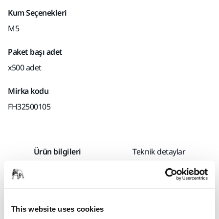
Kum Seçenekleri
M5
Paket başı adet
x500 adet
Mirka kodu
FH32500105
Ürün bilgileri
Teknik detaylar
İndirmeler
Novastar SR spot tamir diski, hassas bir tanecik dağılımı ve
This website uses cookies
böylece tutarlı bir çizik deseni sağlayan yeni bir üretim