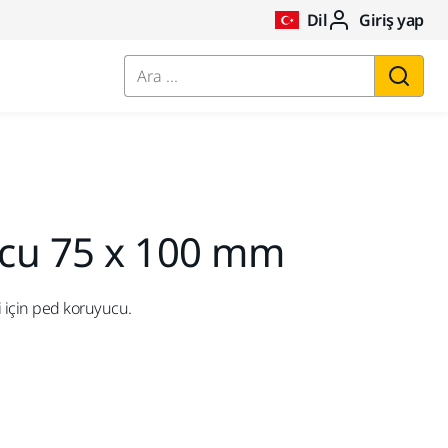
Dil
Giriş yap
Ara ...
cu 75 x 100 mm
için ped koruyucu.