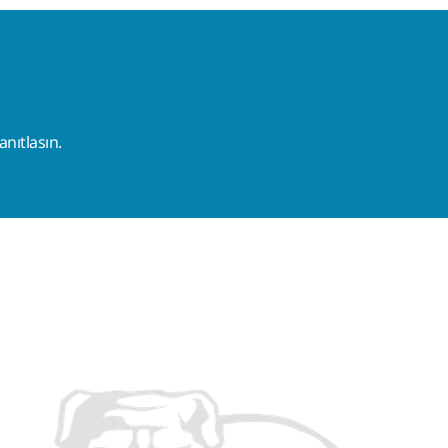
nıtlasın.