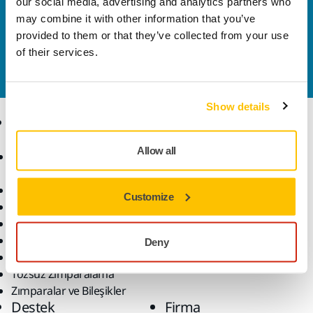
our social media, advertising and analytics partners who
Bize Ulaşın
may combine it with other information that you’ve
provided to them or that they’ve collected from your use
Daha fazla bilgi edinmek ister misiniz? Lütfen bizimle
of their services.
iletişime geçin
ve uzman ekibimiz sorularınızı
yanıtlasın.
Show details
Ürünler
Uzmanlık
Allow all
Aksesuarlar ve Sarf
Sektörler
Malzemeler
Uygulamalar
Bütün Ürünler
Çözümler
Customize
Makineler
Öne Çıkanlar
Robotik ve Otomasyon
Deny
Süper Aşındırıcılar
Tozsuz Zımparalama
Zımparalar ve Bileşikler
Destek
Firma