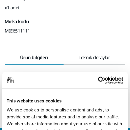
x1 adet
Mirka kodu
MIE6511111
Ürün bilgileri
Teknik detaylar
Makinenin vakum hortumuna hızlı ve kolay bir şekilde
değiştirilmesini sağlayan yumuşak hızlı konektör. Tüm Mirka®
DEROS, DEOS, LEROS ve PROS modelleri için uygundur.
Lütfen bu hızlı konektörün döndürme işlevine sahip
This website uses cookies
olmadığına ve bu nedenle DecoSander için uygun
olmadığına dikkat edin.
We use cookies to personalise content and ads, to
provide social media features and to analyse our traffic.
We also share information about your use of our site with