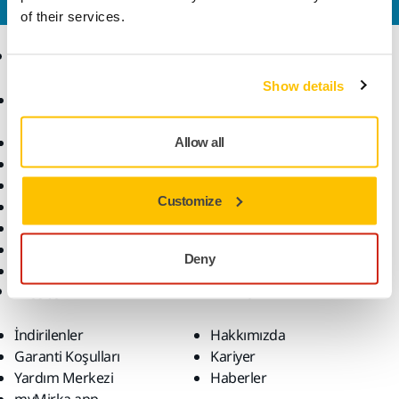
of their services.
Ürünler
Uzmanlık
Show details
Aksesuarlar ve Sarf
Sektörler
Malzemeler
Uygulamalar
Bütün Ürünler
Çözümler
Allow all
Makineler
Öne Çıkanlar
Customize
Robotik ve Otomasyon
Süper Aşındırıcılar
Tozsuz Zımparalama
Deny
Zımparalar ve Bileşikler
Destek
Firma
İndirilenler
Hakkımızda
Garanti Koşulları
Kariyer
Yardım Merkezi
Haberler