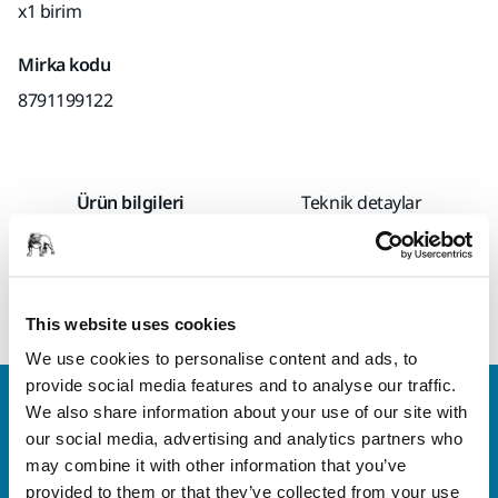
x1 birim
Mirka kodu
8791199122
Ürün bilgileri
Teknik detaylar
Ahşap, boya, metal, cam elyafı, kaplamalar ve kompozitler
için zımpara süngeri. Hem kuru hem de sulu zımparalama.
This website uses cookies
We use cookies to personalise content and ads, to
provide social media features and to analyse our traffic.
Bize Ulaşın
We also share information about your use of our site with
Daha fazla bilgi edinmek ister misiniz? Lütfen bizimle
our social media, advertising and analytics partners who
iletişime geçin
ve uzman ekibimiz sorularınızı
may combine it with other information that you’ve
yanıtlasın.
provided to them or that they’ve collected from your use