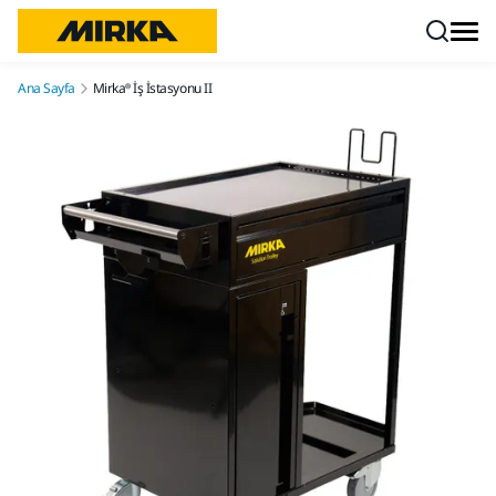
İçeriğe atla
Ana Sayfa
Mirka® İş İstasyonu II