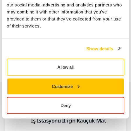
· Aerosol tutucu
our social media, advertising and analytics partners who
may combine it with other information that you’ve
· Püskürtme tabancası tutucusu
provided to them or that they’ve collected from your use
· Velcro tutucu
of their services.
· Masa tablasının altına monte edilebilen ek raf
· Çöp torbası tutucusu
Show details
· Alt plaka için kauçuk paspas
Allow all
Customize
İlgili ürünler
Deny
BIRLIKTE KULLANIN:
İş İstasyonu II için Kauçuk Mat