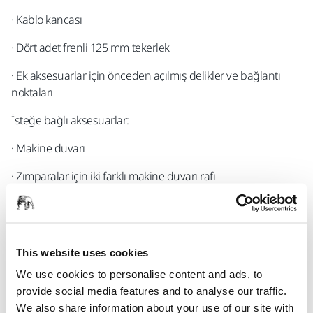
· Kablo kancası
· Dört adet frenli 125 mm tekerlek
· Ek aksesuarlar için önceden açılmış delikler ve bağlantı
noktaları
İsteğe bağlı aksesuarlar:
· Makine duvarı
· Zımparalar için iki farklı makine duvarı rafı
· Makine duvarı için kancalar, 3'lü paket
· Hortum kolu
This website uses cookies
· Hortum kolu için makine kancası
We use cookies to personalise content and ads, to
· El havlusu askısı
provide social media features and to analyse our traffic.
We also share information about your use of our site with