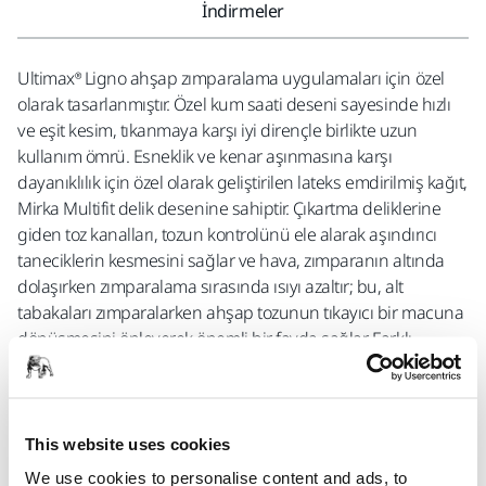
İndirmeler
Ultimax® Ligno ahşap zımparalama uygulamaları için özel
olarak tasarlanmıştır. Özel kum saati deseni sayesinde hızlı
ve eşit kesim, tıkanmaya karşı iyi dirençle birlikte uzun
kullanım ömrü. Esneklik ve kenar aşınmasına karşı
dayanıklılık için özel olarak geliştirilen lateks emdirilmiş kağıt,
Mirka Multifit delik desenine sahiptir. Çıkartma deliklerine
giden toz kanalları, tozun kontrolünü ele alarak aşındırıcı
taneciklerin kesmesini sağlar ve hava, zımparanın altında
dolaşırken zımparalama sırasında ısıyı azaltır; bu, alt
tabakaları zımparalarken ahşap tozunun tıkayıcı bir macuna
dönüşmesini önleyerek önemli bir fayda sağlar. Farklı
genişlikteki toz kanalları sayesinde daha büyük ahşap tozu
parçacıkları bile sorun teşkil etmez. Ahşap tozuna maruz
kalmak önemli bir iş sağlığı riskidir; bu, Ultimax Ligno'nun en
başından itibaren Mirka'nın tozsuz zımparalama
This website uses cookies
teknolojisiyle tasarlandığı anlamına gelir.
We use cookies to personalise content and ads, to