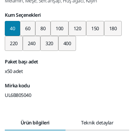
Melamin, Meşe, Sert ahşap, Huş ağacı, Kayın
Kum Seçenekleri
40
60
80
100
120
150
180
220
240
320
400
Paket başı adet
x50 adet
Mirka kodu
UL6B805040
Ürün bilgileri
Teknik detaylar