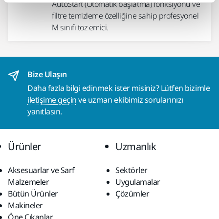
AutoStart (Otomatik başlatma) fonksiyonu ve
filtre temizleme özelliğine sahip profesyonel
M sınıfı toz emici.
Bize Ulaşın
Daha fazla bilgi edinmek ister misiniz? Lütfen bizimle
iletişime geçin
ve uzman ekibimiz sorularınızı
yanıtlasın.
Ürünler
Uzmanlık
Aksesuarlar ve Sarf
Sektörler
Malzemeler
Uygulamalar
Bütün Ürünler
Çözümler
Makineler
Öne Çıkanlar