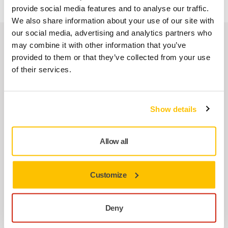
provide social media features and to analyse our traffic.
We also share information about your use of our site with
our social media, advertising and analytics partners who
İlgili ürünler
may combine it with other information that you’ve
provided to them or that they’ve collected from your use
of their services.
BIRLIKTE KULLANIN:
Mirka 1125 L PC EU 230V Toz Emiş
Makinesi
Show details
AutoStart (Otomatik Başlatma) ve Push &
Clean (Bas&Temizle) filtre temizleme
Allow all
işlevlerine sahip antistatik, yüksek
performanslı…
Customize
BIRLIKTE KULLANIN:
Mirka 1230 M AFC EU 230V Toz Emiş
Deny
Makinesi