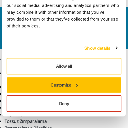
our social media, advertising and analytics partners who
may combine it with other information that you’ve
Bize Ulaşın
provided to them or that they’ve collected from your use
Daha fazla bilgi edinmek ister misiniz? Lütfen bizimle
of their services.
iletişime geçin
ve uzman ekibimiz sorularınızı
yanıtlasın.
Show details
Ürünler
Uzmanlık
Allow all
Aksesuarlar ve Sarf
Sektörler
Malzemeler
Uygulamalar
Customize
Bütün Ürünler
Çözümler
Makineler
Öne Çıkanlar
Deny
Robotik ve Otomasyon
Süper Aşındırıcılar
Tozsuz Zımparalama