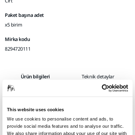
Cırt
Paket başına adet
x5 birim
Mirka kodu
8294720111
Ürün bilgileri
Teknik detaylar
Vakumlu blok disk ıslak zımparalama esnasında toz emici
sistemin bağlantısının kesilemediği durumlarda
kullanılmalıdır. İçeriye ıslaklık girmesini engellediği için
This website uses cookies
vakumlu blok disk zımpara makinenizi ve toz emiş sisteminizi
We use cookies to personalise content and ads, to
korur.
provide social media features and to analyse our traffic.
We also share information about your use of our site with