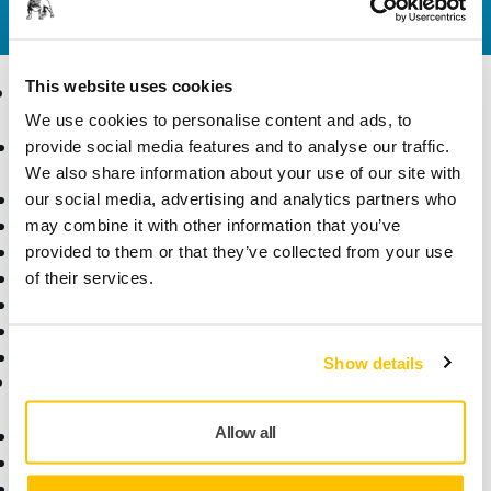
yanıtlasın.
This website uses cookies
Ürünler
Uzmanlık
We use cookies to personalise content and ads, to
Aksesuarlar ve Sarf
Sektörler
provide social media features and to analyse our traffic.
Malzemeler
Uygulamalar
We also share information about your use of our site with
Bütün Ürünler
Çözümler
our social media, advertising and analytics partners who
Makineler
may combine it with other information that you’ve
Öne Çıkanlar
provided to them or that they’ve collected from your use
Robotik ve Otomasyon
of their services.
Süper Aşındırıcılar
Tozsuz Zımparalama
Zımparalar ve Bileşikler
Show details
Destek
Firma
Allow all
İndirilenler
Hakkımızda
Garanti Koşulları
Kariyer
Yardım Merkezi
Haberler