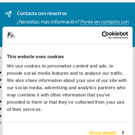
Contacta con nosotros
¿Necesitas más información?
Ponte en contacto con
nosotros
y uno de nuestros profesionales se pondrá
en contacto contigo para resolver tus dudas.
Productos
This website uses cookies
Sectores y
Aplicaciones
We use cookies to personalise content and ads, to
Máquinas
provide social media features and to analyse our traffic.
Lijado Libre de Polvo
Sectores
We also share information about your use of our site with
Abrasivos y Pastas de
Aplicaciones
our social media, advertising and analytics partners who
Pulido
Soluciones
may combine it with other information that you’ve
Accesorios y Consumibles
provided to them or that they’ve collected from your use
Superabrasivos
of their services.
Productos Destacados
Ayuda
Acerca de Mirka
Show details