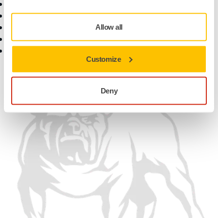
Descargas
Quiénes somos
Garantía Mirka
Contáctanos
Atención al Cliente
Noticias
Allow all
Centro de Ayuda
Para los Medios
Aplicación myMirka®
Para Partners
Customize
Encuéntranos
Deny