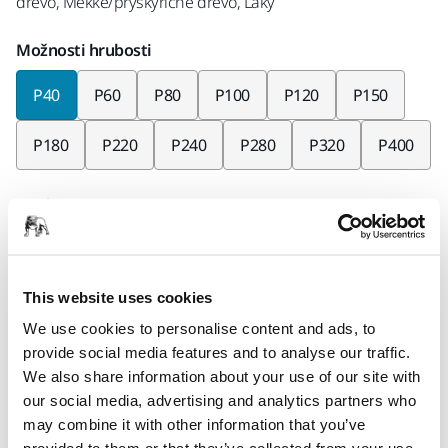
dřevo, Měkké/pryskyřičné dřevo, Laky
Možnosti hrubosti
P40
P60
P80
P100
P120
P150
P180
P220
P240
P280
P320
P400
Kusů v balení
× 1 kus
Kód Mirka
This website uses cookies
2351100140
We use cookies to personalise content and ads, to
provide social media features and to analyse our traffic.
We also share information about your use of our site with
our social media, advertising and analytics partners who
Informace o produktu
may combine it with other information that you’ve