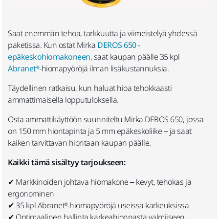
Saat enemmän tehoa, tarkkuutta ja viimeistelyä yhdessä
paketissa. Kun ostat Mirka
DEROS 650 -
epäkeskohiomakoneen
, saat kaupan päälle 35 kpl
Abranet®
-hiomapyöröjä ilman lisäkustannuksia.
Täydellinen ratkaisu, kun haluat hioa tehokkaasti
ammattimaisella lopputuloksella.
Osta ammattikäyttöön suunniteltu Mirka DEROS 650, jossa
on 150 mm hiontapinta ja 5 mm epäkeskoliike – ja saat
kaiken tarvittavan hiontaan kaupan päälle.
Kaikki tämä sisältyy tarjoukseen:
✔ Markkinoiden johtava hiomakone – kevyt, tehokas ja
ergonominen
✔ 35 kpl Abranet®-hiomapyöröjä useissa karkeuksissa
✔ Optimaalinen hallinta karkeahionnasta valmiiseen