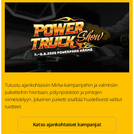
Tutustu ajankohtaisiin Mirka-kampanjoihin ja valmiisiin
paketteihin hiontaan, pölynpoistoon ja pintojen
viimeistelyyn. Jokainen paketti sisältää huolellisesti valitut
tuotteet.
Katso ajankohtaiset kampanjat