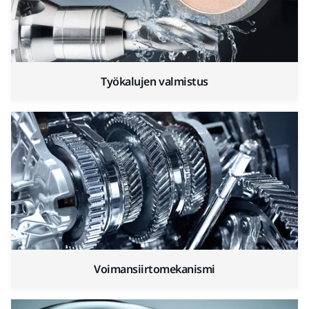
Työkalujen valmistus
Voimansiirtomekanismi