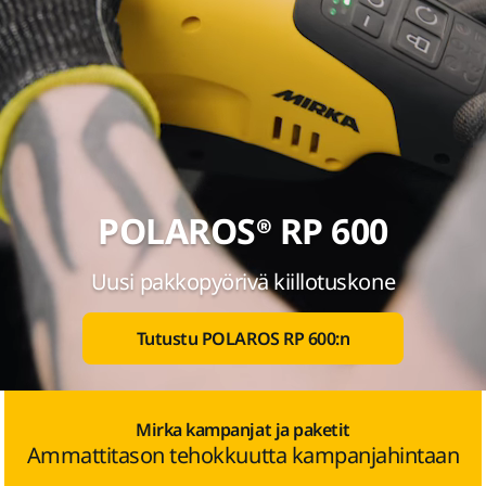
POLAROS® RP 600
Uusi pakkopyörivä kiillotuskone
Tutustu POLAROS RP 600:n
Mirka kampanjat ja paketit
Ammattitason tehokkuutta kampanjahintaan