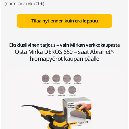
(norm. arvo yli 700€)
Tilaa nyt ennen kuin erä loppuu
Eksklusiivinen tarjous – vain Mirkan verkkokaupasta
Osta Mirka DEROS 650 – saat Abranet®-
hiomapyöröt kaupan päälle