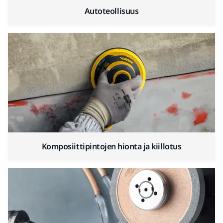
Autoteollisuus
Komposiittipintojen hionta ja kiillotus