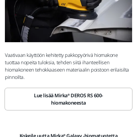
Vaativaan käyttöön kehitetty pakkopyörivä hiomakone
tuottaa nopeita tuloksia, tehden siitä ihanteellisen
hiomakoneen tehokkaaseen materiaalin poistoon erilaisilta
pinnoilta.
Lue lisää Mirka® DEROS RS 600-
hiomakoneesta
Kokeile uutta Mirka® Galaxy -hiomatuotetta