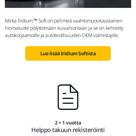
Mirka Iridium™ Soft on pehmeä vaahtomuovitaustainen
hiomatuote pölyttömään kuivahiontaan ja se on kehitetty
autokorjaamoille ja autoteollisuuden OEM-valmistajille.
Lue lisää Iridium Softista
2 + 1 vuotta
Helppo takuun rekisteröinti