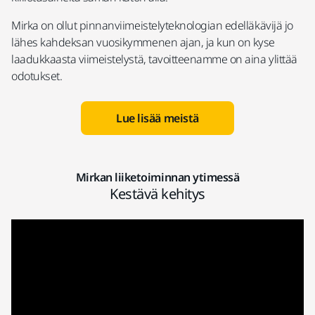
Mirka on ollut pinnanviimeistelyteknologian edelläkävijä jo
lähes kahdeksan vuosikymmenen ajan, ja kun on kyse
laadukkaasta viimeistelystä, tavoitteenamme on aina ylittää
odotukset.
Lue lisää meistä
Mirkan liiketoiminnan ytimessä
Kestävä kehitys