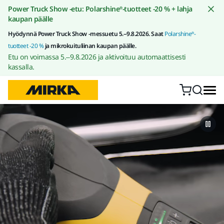
Siirry sisältöön
Power Truck Show -etu: Polarshine®-tuotteet -20 % + lahja
kaupan päälle
Hyödynnä Power Truck Show -messuetu 5.–9.8.2026. Saat
Polarshine®-
tuotteet -20 %
ja mikrokuituliinan kaupan päälle.
Etu on voimassa 5.–9.8.2026 ja aktivoituu automaattisesti
kassalla.