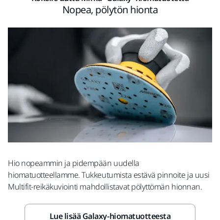
Nopea, pölytön hionta
Hio nopeammin ja pidempään uudella
hiomatuotteellamme. Tukkeutumista estävä pinnoite ja uusi
Multifit-reikäkuviointi mahdollistavat pölyttömän hionnan.
Lue lisää Galaxy-hiomatuotteesta