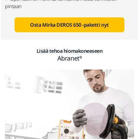
pintaan
Osta Mirka DEROS 650 -paketti nyt
Lisää tehoa hiomakoneeseen
Abranet®