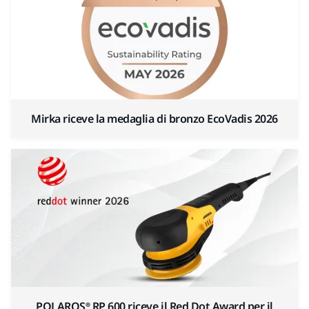
Mirka riceve la medaglia di bronzo EcoVadis 2026
POLAROS® RP 600 riceve il Red Dot Award per il