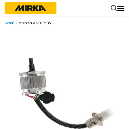
Přejít na obsah
Domů
Motor for AIROS 353S