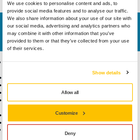
We use cookies to personalise content and ads, to
provide social media features and to analyse our traffic.
We also share information about your use of our site with
Kontaktujte nás
our social media, advertising and analytics partners who
Chcete se dozvědět více?
Kontaktujte
náš odborný
may combine it with other information that you’ve
tým podpory, který zodpoví vaše dotazy.
provided to them or that they’ve collected from your use
of their services.
Produkty
Know-how
Show details
Elektrické nářadí
Průmyslová odvětví
Bezprašné broušení
Aplikace
Brusiva a směsi
Řešení
Allow all
Příslušenství a spotřební
materiál
Customize
Superabraziva
Nejznámější značky
Podpora
Společnost
Deny