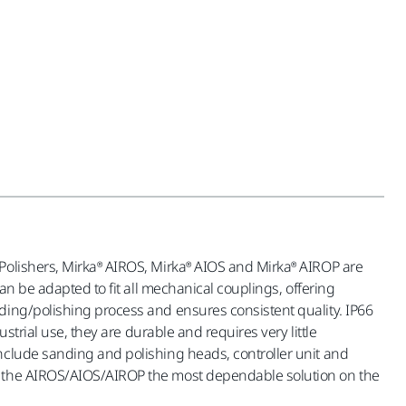
Polishers, Mirka® AIROS, Mirka® AIOS and Mirka® AIROP are
an be adapted to fit all mechanical couplings, offering
ding/polishing process and ensures consistent quality. IP66
strial use, they are durable and requires very little
nclude sanding and polishing heads, controller unit and
es the AIROS/AIOS/AIROP the most dependable solution on the