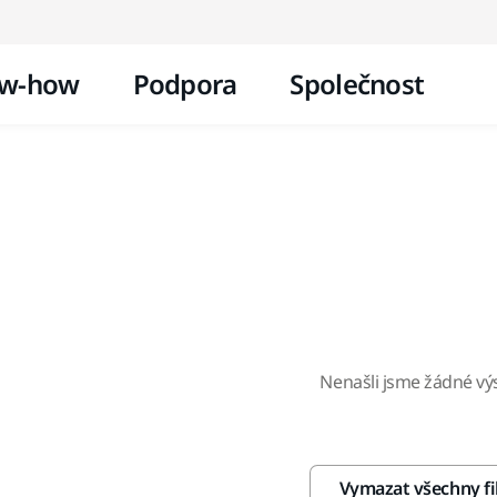
Přejít na obsah
w-how
Podpora
Společnost
Nenašli jsme žádné vý
Vymazat všechny fi