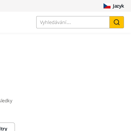
Jazyk
Vyhledávání…
sledky
ltry