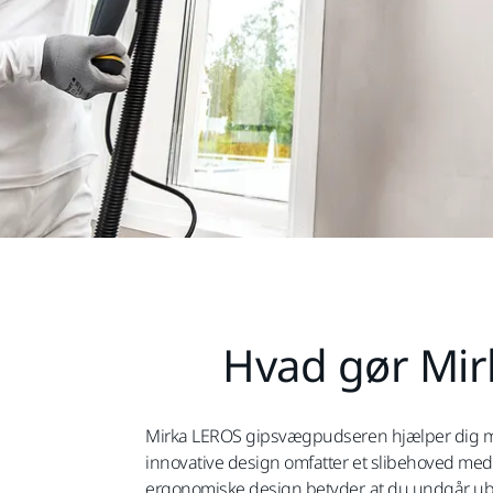
Hvad gør Mir
Mirka LEROS gipsvægpudseren hjælper dig med
innovative design omfatter et slibehoved med 
ergonomiske design betyder, at du undgår ubeh