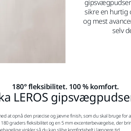
gipsvægpudser 
sikre en hurtig 
og mest avancer
selv 
180° fleksibilitet. 100 % komfort.
ka LEROS gipsvægpudse
 at opnå den præcise og jævne finish, som du skal bruge for at 
180 graders fleksibilitet og en 5 mm excenterbevægelse, der brin
agelige vinkler, så du kan slibe komfortabelt i længere tid.