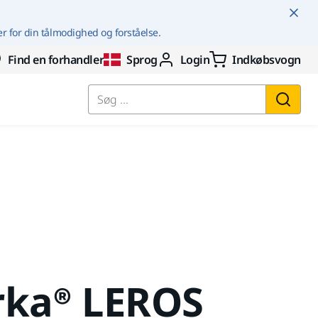
er for din tålmodighed og forståelse.
Find en forhandler
Sprog
Login
Indkøbsvogn
Søg ...
rka® LEROS