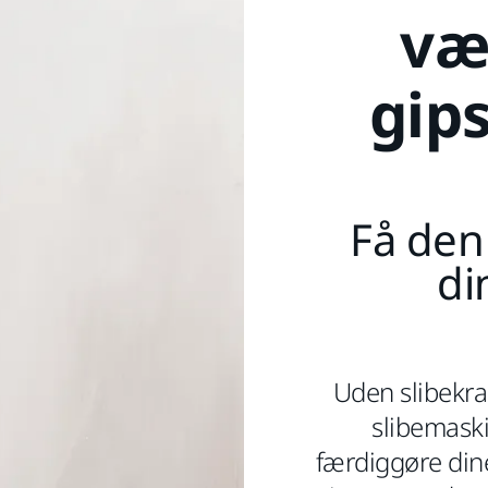
væg
gip
Få den
di
Uden slibekra
slibemaski
færdiggøre din