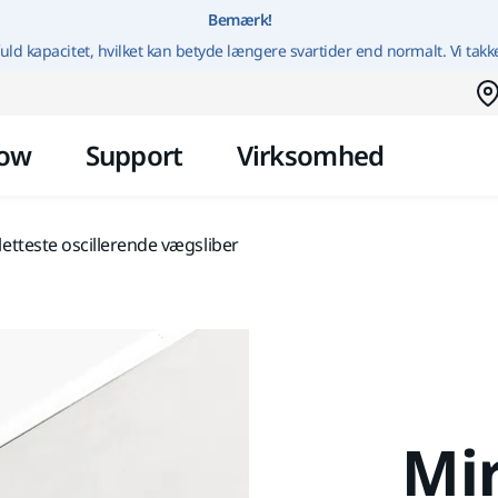
Gå til indhold
Bemærk!
uld kapacitet, hvilket kan betyde længere svartider end normalt. Vi takk
ow
Support
Virksomhed
etteste oscillerende vægsliber
Mi