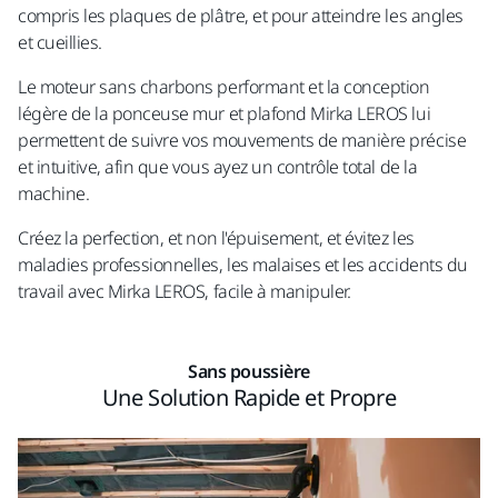
compris les plaques de plâtre, et pour atteindre les angles
Nous traiterons vos données de contact pour vous
et cueillies.
fournir les informations demandées.
Le moteur sans charbons performant et la conception
légère de la ponceuse mur et plafond Mirka LEROS
lui
Envoyer
permettent de suivre vos mouvements de manière précise
et intuitive, afin que vous ayez un contrôle total de la
machine.
Créez la perfection, et non l'épuisement, et évitez les
maladies professionnelles, les malaises et les accidents du
travail avec Mirka LEROS, facile à manipuler.
Sans poussière
Une Solution Rapide et Propre