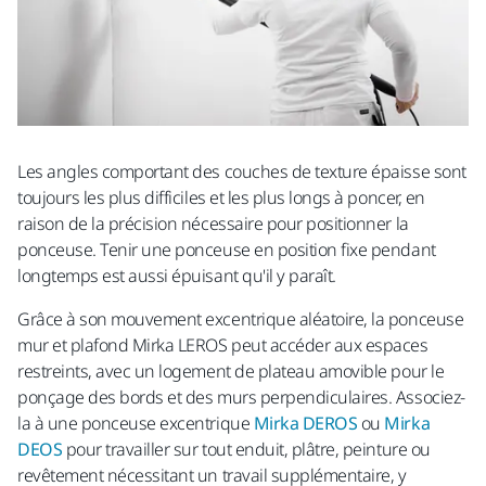
Mobile (+330 et 9 chiffres):
Code postal:
Les angles comportant des couches de texture épaisse sont
toujours les plus difficiles et les plus longs à poncer, en
Message : (250 caractères max.)
raison de la précision nécessaire pour positionner la
ponceuse. Tenir une ponceuse en position fixe pendant
longtemps est aussi épuisant qu'il y paraît.
Grâce à son mouvement excentrique aléatoire, la ponceuse
mur et plafond Mirka LEROS
peut accéder aux espaces
restreints, avec un logement de plateau amovible pour le
ponçage des bords et des murs perpendiculaires. Associez-
la à une ponceuse excentrique
Mirka DEROS
ou
Mirka
Oui, j'ai lu et j'accepte les termes et conditions de la
DEOS
pour travailler sur tout enduit, plâtre, peinture ou
politique de confidentialité de Mirka.
revêtement nécessitant un travail supplémentaire, y