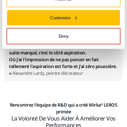
en matière de finition, que vous travailliez sur du neuf ou
que vous fassiez de la rénovation. Pour Alexandre Lardy,
plâtrier, ornemaniste et peintre décorateur français, le choix
Customize
de la solution de ponçage sans poussière Mirka était
évident.
Deny
« Ce que j'ai beaucoup aimé et ce qui m'a tout de
suite marqué, c'est le côté aspiration.
Où j'ai l'impression de ne pas poncer en fait
tellement l'aspiration est forte et j'ai zéro poussière.
»
Alexandre Lardy, peintre décorateur
Rencontrez l'équipe de R&D qui a créé Mirka® LEROS
primée
La Volonté De Vous Aider À Améliorer Vos
Performances