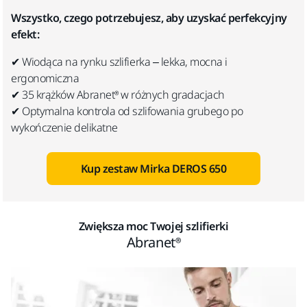
Wszystko, czego potrzebujesz, aby uzyskać perfekcyjny
efekt:
✔ Wiodąca na rynku szlifierka – lekka, mocna i
ergonomiczna
✔ 35 krążków Abranet® w różnych gradacjach
✔ Optymalna kontrola od szlifowania grubego po
wykończenie delikatne
Kup zestaw Mirka DEROS 650
Zwiększa moc Twojej szlifierki
Abranet®