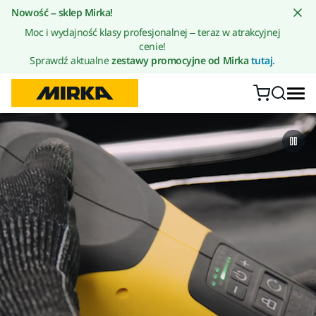
Przejdź do treści
Nowość – sklep Mirka!
Moc i wydajność klasy profesjonalnej – teraz w atrakcyjnej
cenie!
Sprawdź aktualne
zestawy promocyjne od Mirka
tutaj.