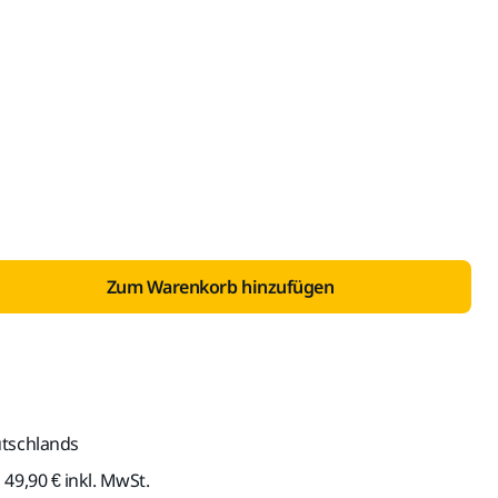
it USt. 19 %
Zum Warenkorb hinzufügen
utschlands
49,90 € inkl. MwSt.