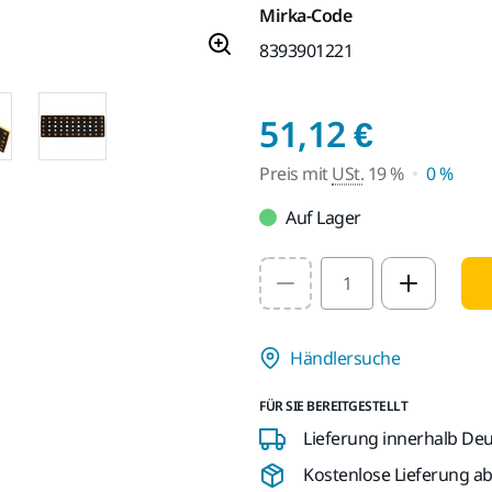
Mirka-Code
8393901221
Preis m
51,12 €
Preis mit
USt.
19 %
0 %
Auf Lager
Select quantity value
Händlersuche
FÜR SIE BEREITGESTELLT
Lieferung innerhalb De
Kostenlose Lieferung ab 